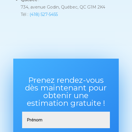
734, avenue Godin, Québec, QC G1M 2K4
Tél :
(
418) 527-5455
Prenez rendez-vous
dès maintenant pour
obtenir une
estimation gratuite !