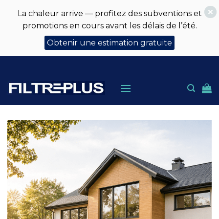
La chaleur arrive — profitez des subventions et
promotions en cours avant les délais de l’été.
Obtenir une estimation gratuite
Skip
to
content