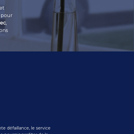
et
e pour
bec
,
ions
e défaillance, le service