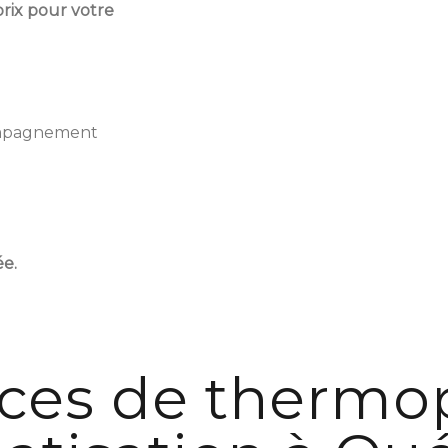
prix pour votre
compagnement
ée.
ices de therm