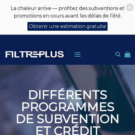
La chaleur arrive — profitez des subventions et
promotions en cours avant les délais de l’été.
Obtenir une estimation gratuite
Skip
to
content
DIFFÉRENTS
PROGRAMMES
DE
SUBVENTION
ET
CRÉDIT