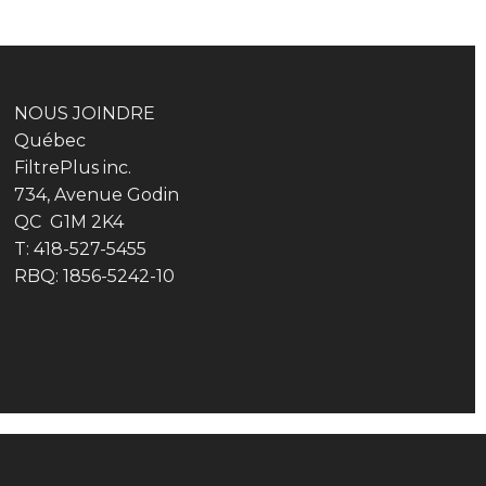
NOUS JOINDRE
Québec
FiltrePlus inc.
734, Avenue Godin
QC G1M 2K4
T: 418-527-5455
RBQ: 1856-5242-10