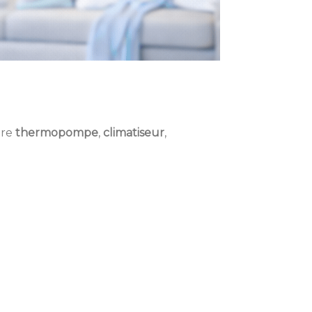
tre
thermopompe
,
climatiseur
,