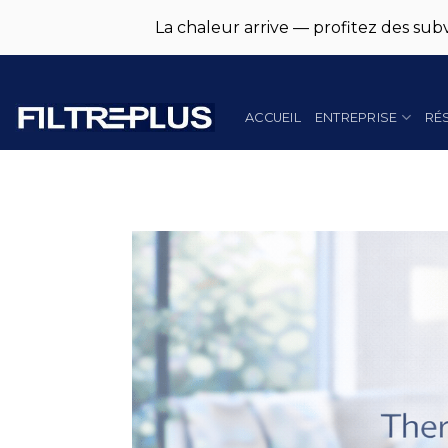
La chaleur arrive — profitez des subv
Skip
to
content
ACCUEIL
ENTREPRISE
RÉ