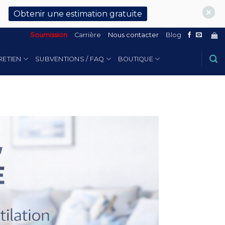
Obtenir une estimation gratuite
Soumission
Carrière
Nous contacter
Blog
RETIEN
SUBVENTIONS / FAQ
BOUTIQUE