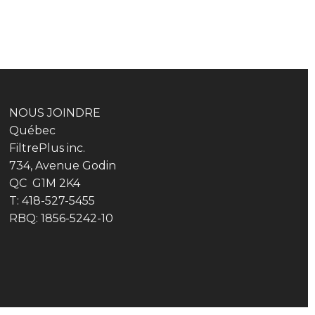
NOUS JOINDRE
Québec
FiltrePlus inc.
734, Avenue Godin
QC G1M 2K4
T: 418-527-5455
RBQ: 1856-5242-10