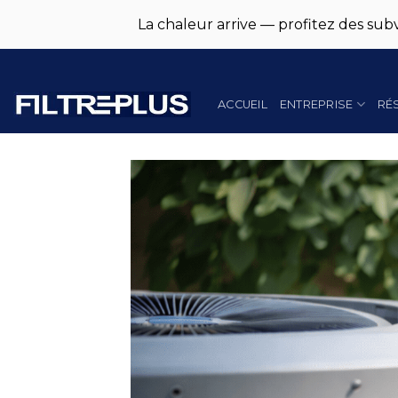
La chaleur arrive — profitez des subv
Skip
to
content
ACCUEIL
ENTREPRISE
RÉ