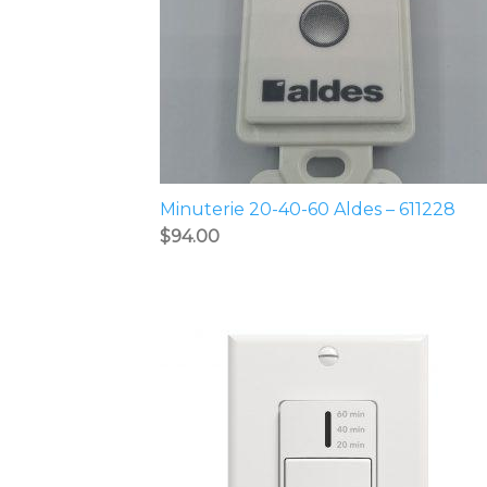
Minuterie 20-40-60 Aldes – 611228
$
94.00