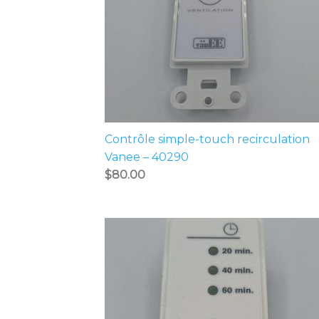
Contrôle simple-touch recirculation
Vanee – 40290
$
80.00