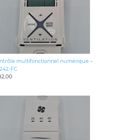
ntrôle multifonctionnel numérique –
1242-FC
82.00