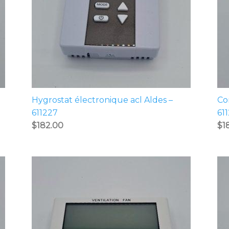
Hygrostat électronique acl Aldes –
Co
611227
61
$
182.00
$
1