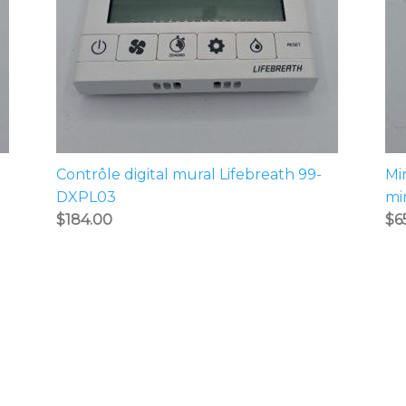
Contrôle digital mural Lifebreath 99-
Mi
DXPL03
mi
$
184.00
$
6