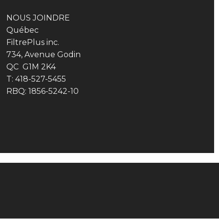
NOUS JOINDRE
Québec
FiltrePlus inc.
734, Avenue Godin
QC G1M 2K4
T: 418-527-5455
RBQ: 1856-5242-10