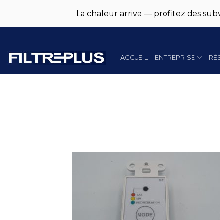
La chaleur arrive — profitez des subv
Skip
to
content
ACCUEIL
ENTREPRISE
RÉ