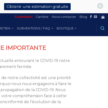
Obtenir une estimation gratuite
Soumission
Carrière
Nous contacter
Blog
RETIEN
SUBVENTIONS / FAQ
BOUTIQUE
E IMPORTANTE
 actuelle entourant le COVID-19 notre
airement fermée.
de notre collectivité est une priorité
urquoi nous nous engageons à faire le
 propagation de la COVID-19. Nous
t votre compréhension face à cette
ons informé de l’évolution de la