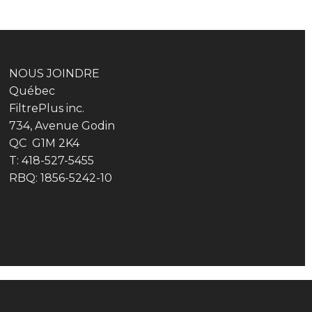
NOUS JOINDRE
Québec
FiltrePlus inc.
734, Avenue Godin
QC G1M 2K4
T: 418-527-5455
RBQ: 1856-5242-10