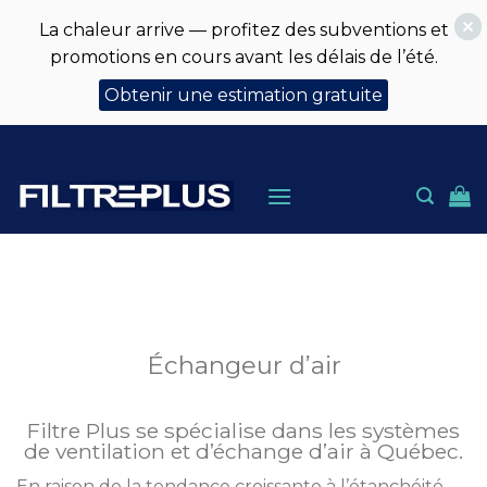
La chaleur arrive — profitez des subventions et
promotions en cours avant les délais de l’été.
Obtenir une estimation gratuite
Skip
to
content
Échangeur d’air
Filtre Plus se spécialise dans les systèmes
de ventilation et d’échange d’air à Québec.
En raison de la tendance croissante à l’étanchéité