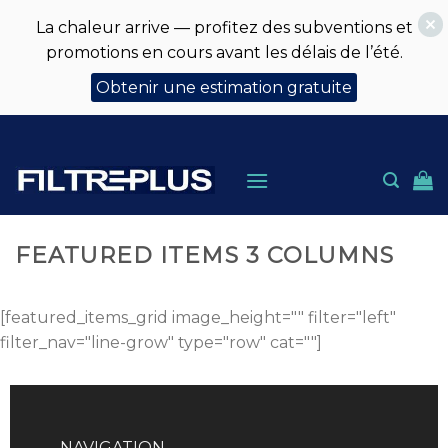
La chaleur arrive — profitez des subventions et
promotions en cours avant les délais de l’été.
Obtenir une estimation gratuite
Skip
to
content
FEATURED ITEMS 3 COLUMNS
[featured_items_grid image_height="" filter="left"
filter_nav="line-grow" type="row" cat=""]
NAVIGATION