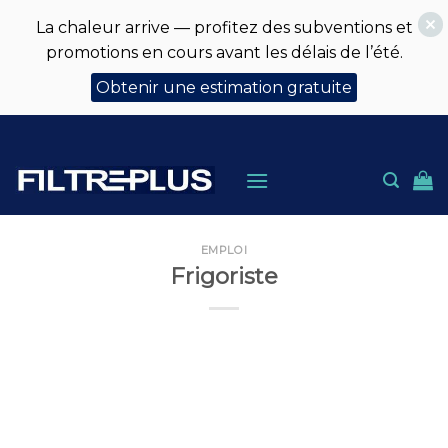
La chaleur arrive — profitez des subventions et
promotions en cours avant les délais de l’été.
Obtenir une estimation gratuite
Skip
to
content
EMPLOI
Frigoriste