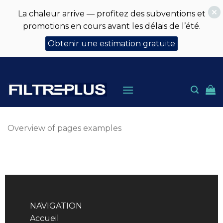
La chaleur arrive — profitez des subventions et
promotions en cours avant les délais de l’été.
Obtenir une estimation gratuite
Skip
to
content
Overview of pages examples
NAVIGATION
Accueil