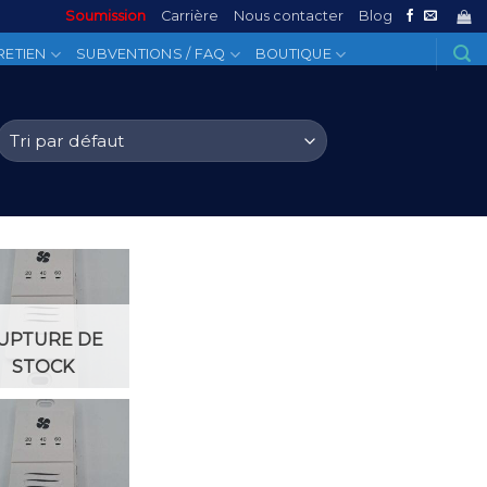
Soumission
Carrière
Nous contacter
Blog
RETIEN
SUBVENTIONS / FAQ
BOUTIQUE
Add to
Wishlist
UPTURE DE
STOCK