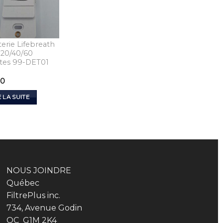
erie Lifebreath
 20/40/60
tes 99-DET01
00
E LA SUITE
NOUS JOINDRE
Québec
FiltrePlus inc.
734, Avenue Godin
QC G1M 2K4