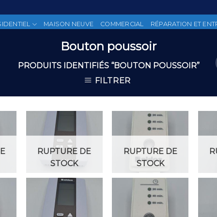
SIDENTIEL
MAISON NEUVE
COMMERCIAL
RÉPARATION ET ENT
Bouton poussoir
PRODUITS IDENTIFIÉS “BOUTON POUSSOIR”
FILTRER
 to
Add to
Add to
list
Wishlist
Wishlist
E
RUPTURE DE
RUPTURE DE
R
STOCK
STOCK