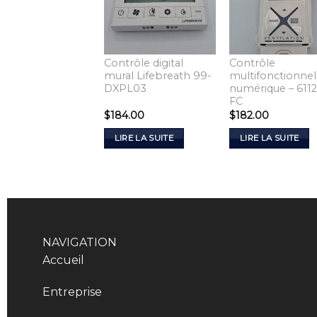
Contrôle digital
Contrôle
mural Lifebreath 99-
multifonctionnel
DXPL03
numérique – 611
FC
$
184.00
$
182.00
LIRE LA SUITE
LIRE LA SUITE
NAVIGATION
Accueil
Entreprise