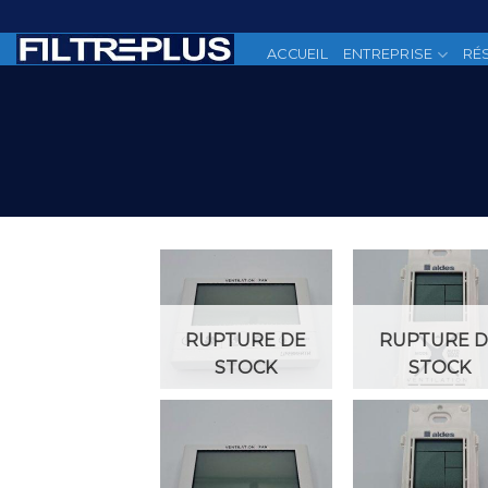
Skip
to
ACCUEIL
ENTREPRISE
RÉ
content
Add to
Add
Wishlist
Wish
RUPTURE DE
RUPTURE D
STOCK
STOCK