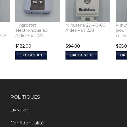
Hygrostat
Minuterie 20-40-60
Minut
électronique acl
Aldes – 611228
pour
242-
Aldes – 611227
minu
$
182.00
$
94.00
$
65.
LIRE LA SUITE
LIRE LA SUITE
LIR
POLITIQUES
Livraison
Confidentialité