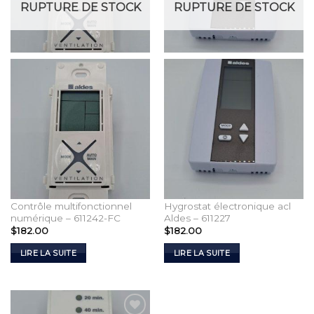
RUPTURE DE STOCK
RUPTURE DE STOCK
Contrôle multifonctionnel
Hygrostat électronique acl
numérique – 611242-FC
Aldes – 611227
$
182.00
$
182.00
LIRE LA SUITE
LIRE LA SUITE