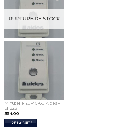
Add to
Wishlist
RUPTURE DE STOCK
Minuterie 20-40-60 Aldes –
611228
$
94.00
LIRE LA SUITE