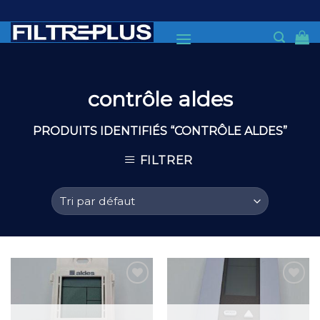
Skip
to
content
contrôle aldes
PRODUITS IDENTIFIÉS “CONTRÔLE ALDES”
FILTRER
Add to
Add to
Wishlist
Wishlist