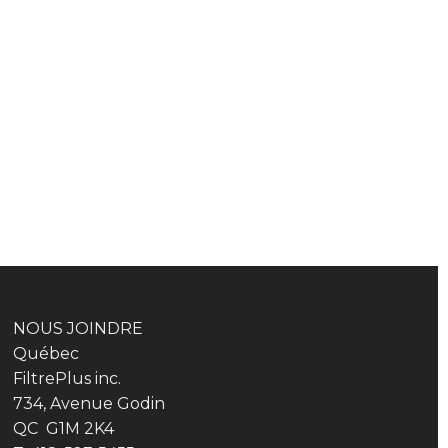
NOUS JOINDRE
Québec
FiltrePlus inc.
734, Avenue Godin
QC G1M 2K4