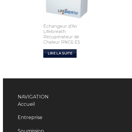
Échangeur d’Air
Lifebreath
Récupérateur de
Chaleur RNC6 ES
LIRE LA SUITE
NAVIGATION
Accueil
Entreprise
Soumission