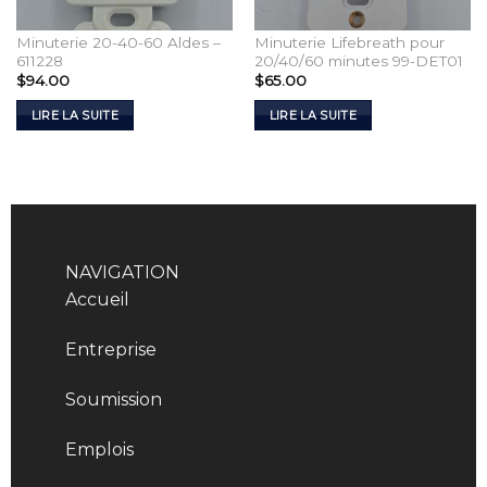
Minuterie 20-40-60 Aldes –
Minuterie Lifebreath pour
611228
20/40/60 minutes 99-DET01
$
94.00
$
65.00
LIRE LA SUITE
LIRE LA SUITE
NAVIGATION
Accueil
Entreprise
Soumission
Emplois