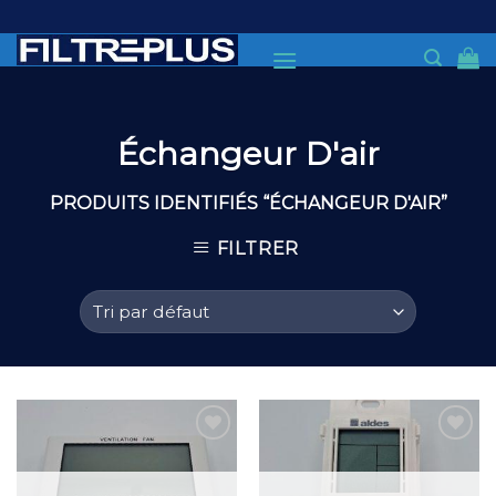
Skip
to
content
Échangeur D'air
PRODUITS IDENTIFIÉS “ÉCHANGEUR D'AIR”
FILTRER
Add to
Add to
Wishlist
Wishlist