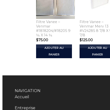
Filtre Vanee –
Filtre Vanee –
Venmar
Venmar Merv 13
#1818204/#18205 9
#V24285 8 7/8 X 
¼ X 14 ¼
7/8
$
75.00
$
125.00
AJOUTER AU
AJOUTER AU
PANIER
PANIER
NAVIGATION
Accueil
Entreprise