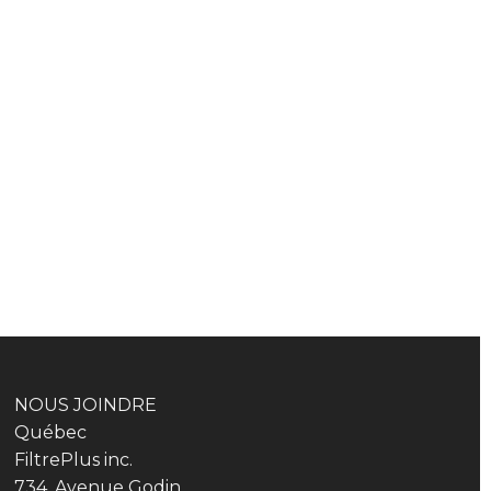
NOUS JOINDRE
Québec
FiltrePlus inc.
734, Avenue Godin