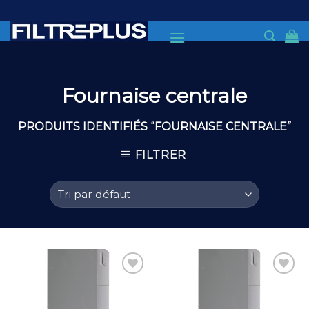
Skip
to
content
Fournaise centrale
PRODUITS IDENTIFIÉS “FOURNAISE CENTRALE”
FILTRER
Add to
Add to
Wishlist
Wishlist