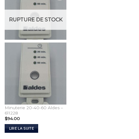
Add to
Wishlist
RUPTURE DE STOCK
Minuterie 20-40-60 Aldes –
611228
$
94.00
LIRE LA SUITE