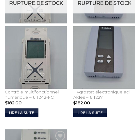
RUPTURE DE STOCK
RUPTURE DE STOCK
Contrôle multifonctionnel
Hygrostat électronique acl
numérique – 611242-FC
Aldes – 611227
$
182.00
$
182.00
LIRE LA SUITE
LIRE LA SUITE