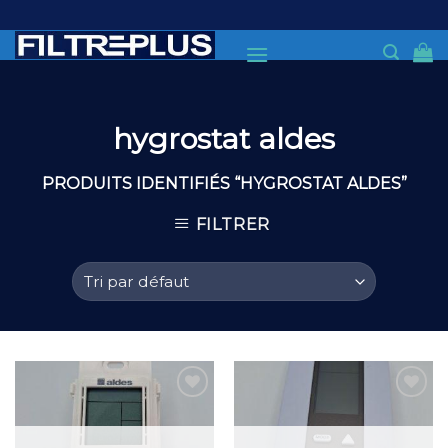
Skip
to
content
hygrostat aldes
PRODUITS IDENTIFIÉS “HYGROSTAT ALDES”
FILTRER
Add to
Add to
Wishlist
Wishlist