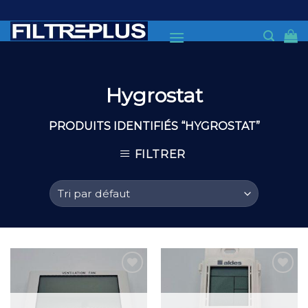
Skip
to
content
Hygrostat
PRODUITS IDENTIFIÉS “HYGROSTAT”
FILTRER
Add to
Add to
Wishlist
Wishlist