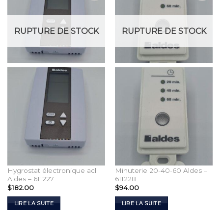
Add to
Add to
Wishlist
Wishlist
RUPTURE DE STOCK
RUPTURE DE STOCK
Hygrostat électronique acl
Minuterie 20-40-60 Aldes –
Aldes – 611227
611228
$
182.00
$
94.00
LIRE LA SUITE
LIRE LA SUITE