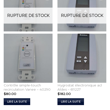
Add to
Add to
Wishlist
Wishlist
RUPTURE DE STOCK
RUPTURE DE STOCK
Contrôle simple-touch
Hygrostat électronique acl
recirculation Vanee – 40290
Aldes – 611227
$
80.00
$
182.00
LIRE LA SUITE
LIRE LA SUITE