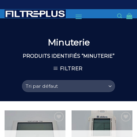
Skip
to
content
Minuterie
PRODUITS IDENTIFIÉS “MINUTERIE”
FILTRER
Add to
Add to
Wishlist
Wishlist