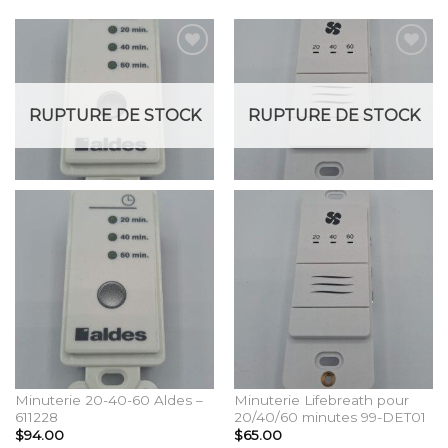
Add to
Add to
Wishlist
Wishlist
RUPTURE DE STOCK
RUPTURE DE STOCK
Minuterie 20-40-60 Aldes –
Minuterie Lifebreath pour
611228
20/40/60 minutes 99-DET01
$
94.00
$
65.00