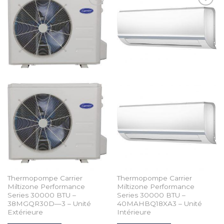
Add to
Add to
Wishlist
Wishlist
Thermopompe Carrier
Thermopompe Carrier
Miltizone Performance
Miltizone Performance
Series 30000 BTU –
Series 30000 BTU –
38MGQR30D—3 – Unité
40MAHBQ18XA3 – Unité
Extérieure
Intérieure