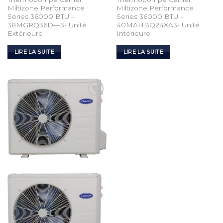
Miltizone Performance
Miltizone Performance
Series 36000 BTU –
Series 36000 BTU –
38MGRQ36D—3- Unité
40MAHBQ24XA3- Unité
Extérieure
Intérieure
LIRE LA SUITE
LIRE LA SUITE
Add to
Wishlist