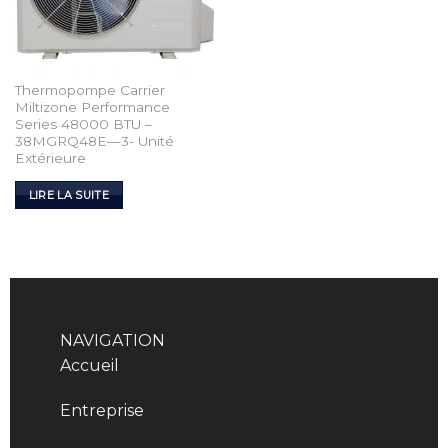
Thermopompe Carrier
Miltizone Performance
Series 48000 BTU –
38MGRQ48E—3- Unité
Extérieure
LIRE LA SUITE
NAVIGATION
Accueil
Entreprise