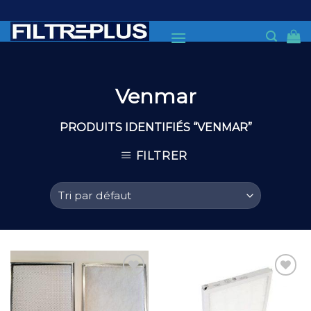
Skip
to
content
Venmar
PRODUITS IDENTIFIÉS “VENMAR”
FILTRER
Add to
Add to
Wishlist
Wishlist