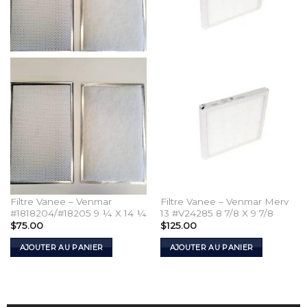
Filtre Vanee – Venmar
Filtre Vanee – Venmar Merv
#1818204/#18205 9 ¼ X 14 ¼
13 #V24285 8 7/8 X 9 7/8
$
75.00
$
125.00
AJOUTER AU PANIER
AJOUTER AU PANIER