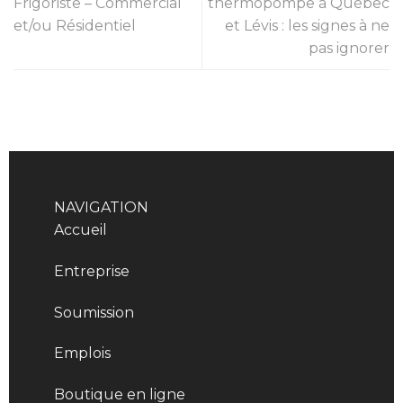
Frigoriste – Commercial
thermopompe à Québec
et/ou Résidentiel
et Lévis : les signes à ne
pas ignorer
NAVIGATION
Accueil
Entreprise
Soumission
Emplois
Boutique en ligne