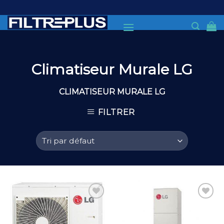
Skip
to
content
Climatiseur Murale LG
CLIMATISEUR MURALE LG
FILTRER
Add to
Add to
Wishlist
Wishlist