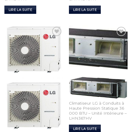
LIRE LA SUITE
LIRE LA SUITE
Add to
Add to
Wishlist
Wishlist
Climatiseur LG à Conduits à
Haute Pression Statique 36
000 BTU – Unité Intérieure –
LHN367HV
LIRE LA SUITE