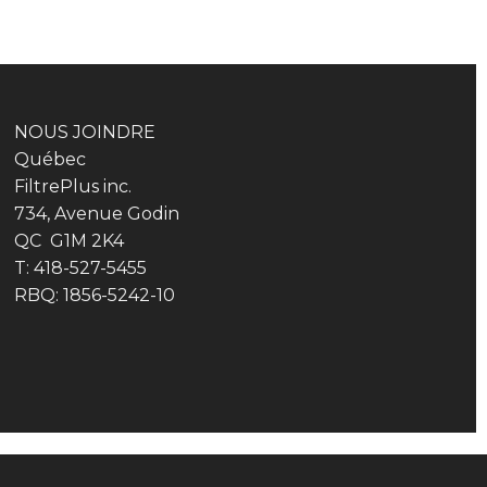
NOUS JOINDRE
Québec
FiltrePlus inc.
734, Avenue Godin
QC G1M 2K4
T: 418-527-5455
RBQ: 1856-5242-10