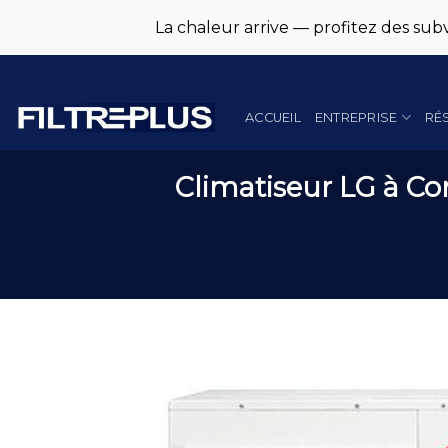
La chaleur arrive — profitez des subv
Skip
to
content
ACCUEIL
ENTREPRISE
RÉ
Climatiseur LG à Con