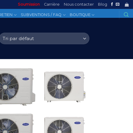
Soumission
Carrière
Nous contacter
Blog
RETIEN
SUBVENTIONS / FAQ
BOUTIQUE
Add to
Add to
Wishlist
Wishlist