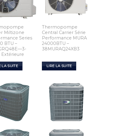
rmopompe
Thermopompe
er Miltizone
Central Carrier Série
ormance Series
Performance MURA
0 BTU –
24000BTU –
GRQ48E—3-
38MURAQ24XB3
 Extérieure
E LA SUITE
LIRE LA SUITE
Add to
Add to
Wishlist
Wishlist