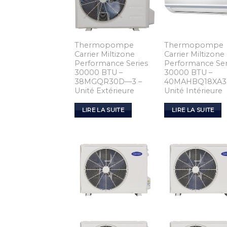
Thermopompe
Thermopompe
Carrier Miltizone
Carrier Miltizone
Performance Series
Performance Ser
30000 BTU –
30000 BTU –
38MGQR30D—3 –
40MAHBQ18XA3
Unité Extérieure
Unité Intérieure
LIRE LA SUITE
LIRE LA SUITE
Add to
Add
Wishlist
Wish