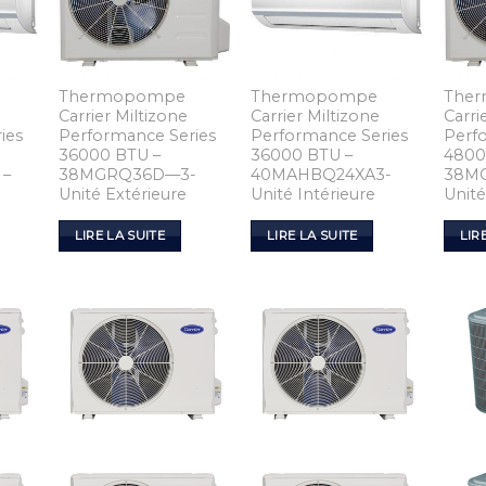
Thermopompe
Thermopompe
The
Carrier Miltizone
Carrier Miltizone
Carri
ies
Performance Series
Performance Series
Perf
36000 BTU –
36000 BTU –
4800
 –
38MGRQ36D—3-
40MAHBQ24XA3-
38M
Unité Extérieure
Unité Intérieure
Unité
LIRE LA SUITE
LIRE LA SUITE
LIR
 to
Add to
Add to
list
Wishlist
Wishlist