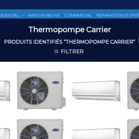
SIDENTIEL
MAISON NEUVE
COMMERCIAL
RÉPARATION ET ENT
Thermopompe Carrier
PRODUITS IDENTIFIÉS “THERMOPOMPE CARRIER”
FILTRER
 to
Add to
Add to
list
Wishlist
Wishlist