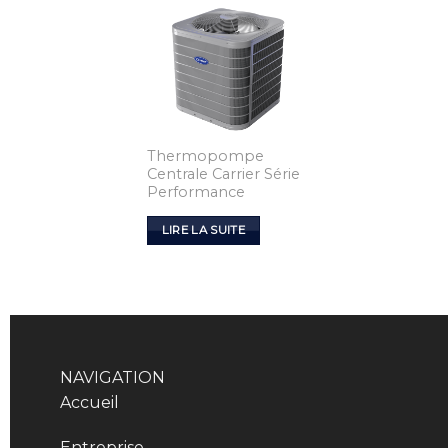
Thermopompe
Centrale Carrier Série
Performance
LIRE LA SUITE
NAVIGATION
Accueil
Entreprise