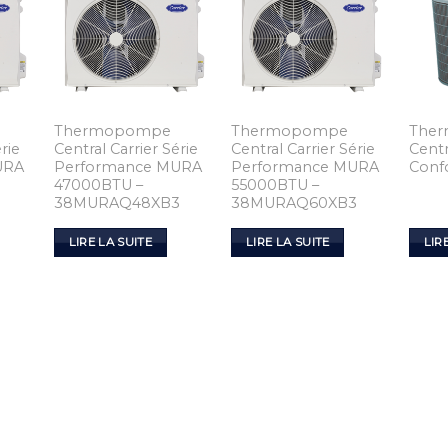
Thermopompe
Thermopompe
The
rie
Central Carrier Série
Central Carrier Série
Centr
URA
Performance MURA
Performance MURA
Conf
47000BTU –
55000BTU –
3
38MURAQ48XB3
38MURAQ60XB3
LIRE LA SUITE
LIRE LA SUITE
LIR