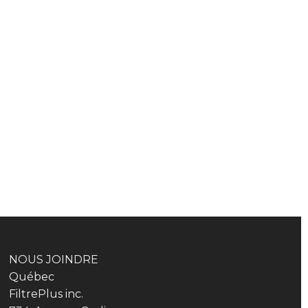
NOUS JOINDRE
Québec
FiltrePlus inc.