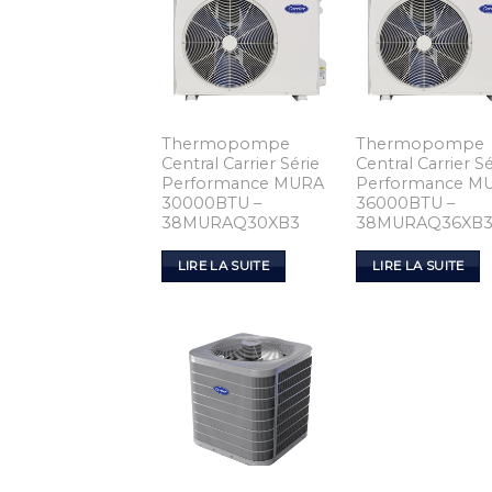
Thermopompe
Thermopompe
Central Carrier Série
Central Carrier Sé
Performance MURA
Performance M
30000BTU –
36000BTU –
38MURAQ30XB3
38MURAQ36XB
LIRE LA SUITE
LIRE LA SUITE
Add to
Wishlist