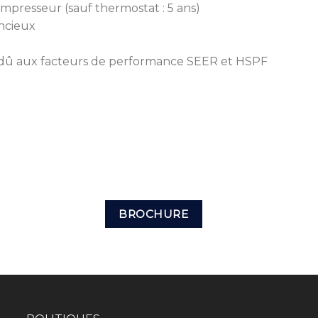
compresseur (sauf thermostat : 5 ans)
encieux
 dû aux facteurs de performance SEER et HSPF
BROCHURE