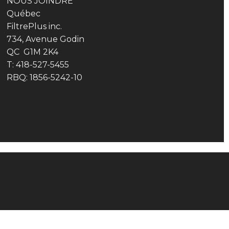
NOUS JOINDRE
Québec
FiltrePlus inc.
734, Avenue Godin
QC G1M 2K4
T: 418-527-5455
RBQ: 1856-5242-10