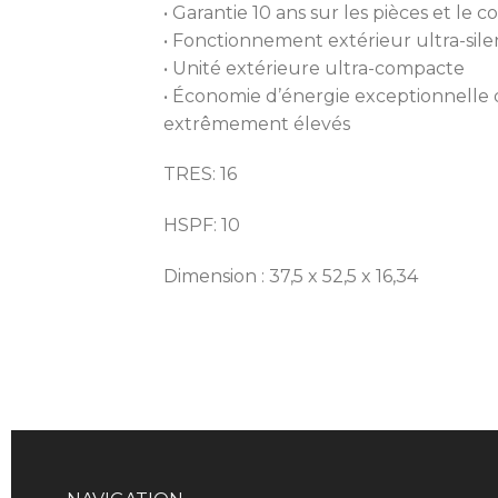
• Garantie 10 ans sur les pièces et le 
• Fonctionnement extérieur ultra-sil
• Unité extérieure ultra-compacte
• Économie d’énergie exceptionnelle
extrêmement élevés
TRES: 16
HSPF: 10
Dimension : 37,5 x 52,5 x 16,34