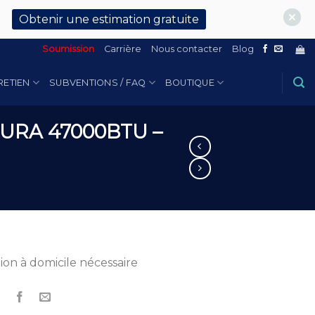
Obtenir une estimation gratuite
Soumission
Carrière
Nous contacter
Blog
RETIEN
SUBVENTIONS / FAQ
BOUTIQUE
MURA 47000BTU –
tion à domicile nécessaire