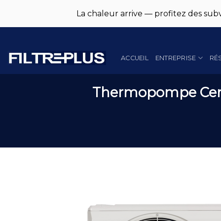
La chaleur arrive — profitez des subv
Skip
to
content
ACCUEIL
ENTREPRISE
RÉ
Thermopompe Cent