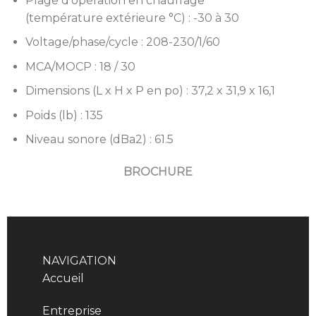
Plage d’opération en chauffage
(température extérieure °C) : -30 à 30
Voltage/phase/cycle : 208-230/1/60
MCA/MOCP : 18 / 30
Dimensions (L x H x P en po) : 37,2 x 31,9 x 16,1
Poids (lb) : 135
Niveau sonore (dBa2) : 61.5
BROCHURE
NAVIGATION
Accueil
Entreprise