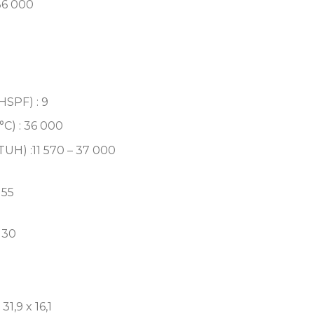
36 000
HSPF) : 9
°C) : 36 000
UH) :11 570 – 37 000
 55
 30
31,9 x 16,1