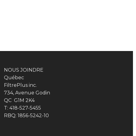
NOUS JOINDRE
Québec
FiltrePlus inc.
734, Avenue Godin
QC G1M 2K4
T: 418-527-5455
RBQ: 1856-5242-10