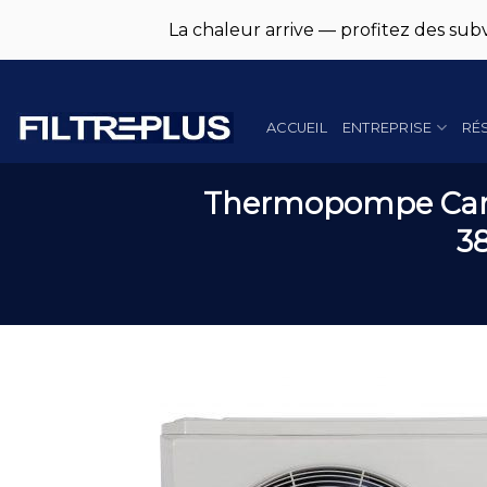
La chaleur arrive — profitez des subv
Skip
to
content
ACCUEIL
ENTREPRISE
RÉ
Thermopompe Carri
3