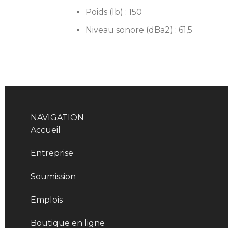
Poids (lb) : 150
Niveau sonore (dBa2) : 61,5
NAVIGATION
Accueil
Entreprise
Soumission
Emplois
Boutique en ligne