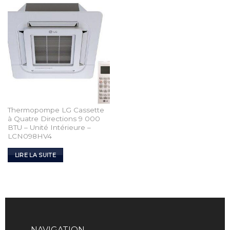
Thermopompe LG Cassette
à Quatre Directions 9 000
BTU – Unité Intérieure –
LCN098HV4
LIRE LA SUITE
NAVIGATION