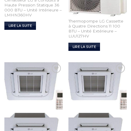
Climatiseur LG à Conduits à
Haute Pression Statique 36
000 BTU – Unité Intérieure –
LMHN360HV
Thermopompe LG Cassette
à Quatre Directions 11 100
LIRE LA SUITE
BTU – Unité Extérieure –
LUU127HV
LIRE LA SUITE
Add to
Add to
Wishlist
Wishlist