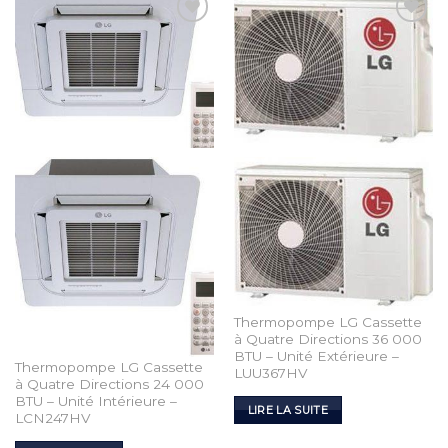
Add to
Add to
Wishlist
Wishlist
Thermopompe LG Cassette
à Quatre Directions 36 000
BTU – Unité Extérieure –
Thermopompe LG Cassette
LUU367HV
à Quatre Directions 24 000
BTU – Unité Intérieure –
LIRE LA SUITE
LCN247HV