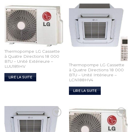
Thermopompe LG Cassette
à Quatre Directions 18 000
BTU – Unité Extérieure –
Thermopompe LG Cassette
LUU189HV
à Quatre Directions 18 000
BTU – Unité Intérieure –
LIRE LA SUITE
LCN188HV4
LIRE LA SUITE
Add to
Add to
Wishlist
Wishlist