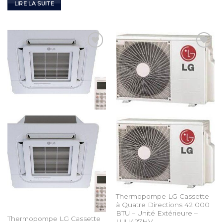
LIRE LA SUITE
Add to
Add to
Wishlist
Wishlist
Thermopompe LG Cassette
à Quatre Directions 42 000
BTU – Unité Extérieure –
Thermopompe LG Cassette
LUU427HV