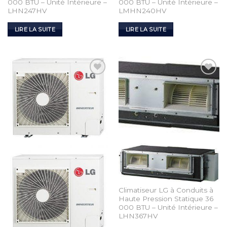
000 BTU – Unité Intérieure –
000 BTU – Unité Intérieure –
LHN247HV
LMHN240HV
LIRE LA SUITE
LIRE LA SUITE
Add to
Add to
Wishlist
Wishlist
Climatiseur LG à Conduits à
Haute Pression Statique 36
000 BTU – Unité Intérieure –
LHN367HV