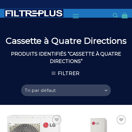
Skip
to
content
Cassette à Quatre Directions
PRODUITS IDENTIFIÉS “CASSETTE À QUATRE
DIRECTIONS”
FILTRER
Add to
Add to