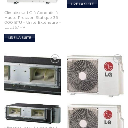
LIRE LA SUITE
Climatiseur LG à Conduits à
Haute Pression Statique 36
000 BTU – Unité Extérieure –
LUU367HV
LIRE LA SUITE
Add to
Add to
Wishlist
Wishlist