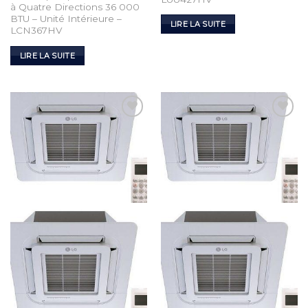
à Quatre Directions 36 000
BTU – Unité Intérieure –
LIRE LA SUITE
LCN367HV
LIRE LA SUITE
Add to
Add to
Wishlist
Wishlist