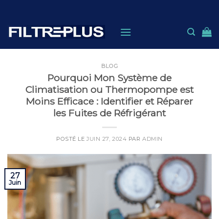
Skip
to
content
BLOG
Pourquoi Mon Système de
Climatisation ou Thermopompe est
Moins Efficace : Identifier et Réparer
les Fuites de Réfrigérant
POSTÉ LE
JUIN 27, 2024
PAR
ADMIN
27
Juin