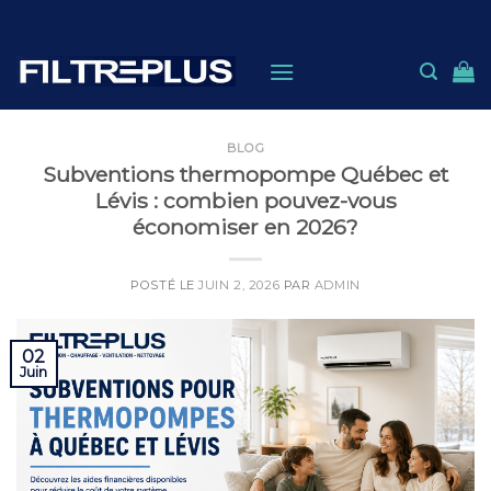
Skip
to
content
BLOG
Subventions thermopompe Québec et
Lévis : combien pouvez-vous
économiser en 2026?
POSTÉ LE
JUIN 2, 2026
PAR
ADMIN
02
Juin