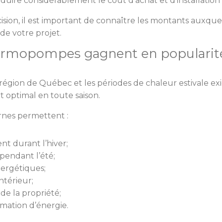
uire considérablement le coût d’achat et d’installatio
ion, il est important de connaître les montants auxquel
 de votre projet.
hermopompes gagnent en popularit
 région de Québec et les périodes de chaleur estivale e
t optimal en toute saison.
nes permettent :
t durant l’hiver;
 pendant l’été;
nergétiques;
ntérieur;
de la propriété;
mation d’énergie.