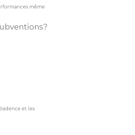
 performances même
subventions?
résidence et les