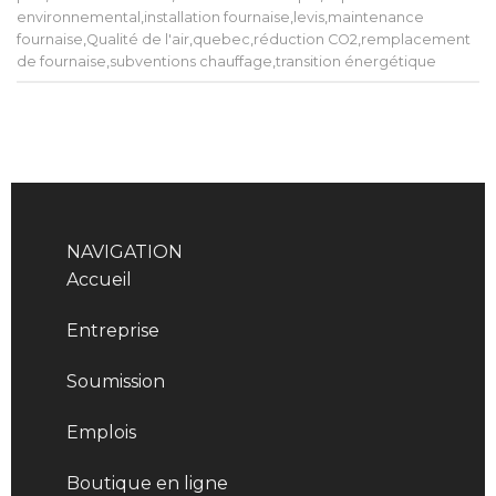
environnemental
,
installation fournaise
,
levis
,
maintenance
fournaise
,
Qualité de l'air
,
quebec
,
réduction CO2
,
remplacement
de fournaise
,
subventions chauffage
,
transition énergétique
NAVIGATION
Accueil
Entreprise
Soumission
Emplois
Boutique en ligne