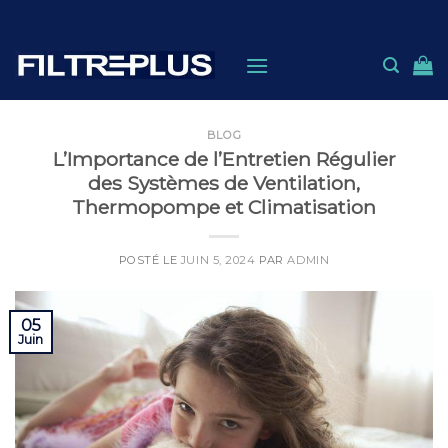
Skip
to
content
BLOG
L’Importance de l’Entretien Régulier
des Systèmes de Ventilation,
Thermopompe et Climatisation
POSTÉ LE
JUIN 5, 2024
PAR
ADMIN
05
Juin