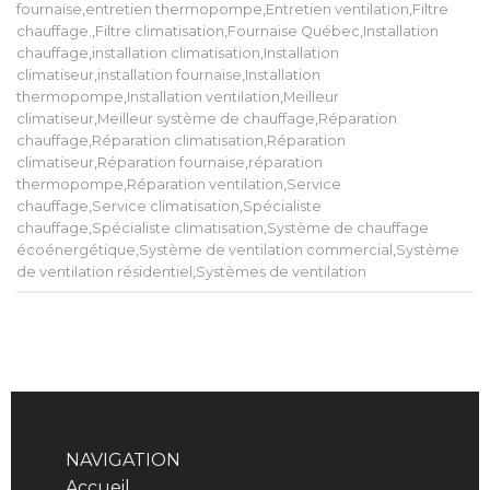
fournaise
,
entretien thermopompe
,
Entretien ventilation
,
Filtre
chauffage.
,
Filtre climatisation
,
Fournaise Québec
,
Installation
chauffage
,
installation climatisation
,
Installation
climatiseur
,
installation fournaise
,
Installation
thermopompe
,
Installation ventilation
,
Meilleur
climatiseur
,
Meilleur système de chauffage
,
Réparation
chauffage
,
Réparation climatisation
,
Réparation
climatiseur
,
Réparation fournaise
,
réparation
thermopompe
,
Réparation ventilation
,
Service
chauffage
,
Service climatisation
,
Spécialiste
chauffage
,
Spécialiste climatisation
,
Système de chauffage
écoénergétique
,
Système de ventilation commercial
,
Système
de ventilation résidentiel
,
Systèmes de ventilation
NAVIGATION
Accueil