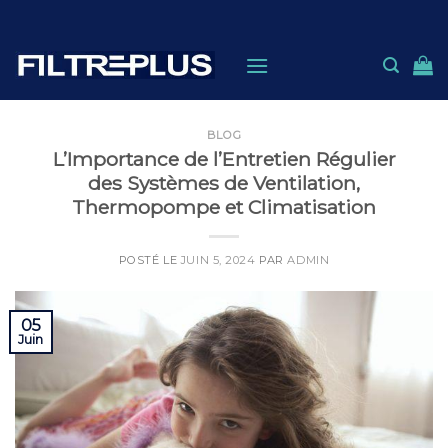
Skip
to
content
BLOG
L’Importance de l’Entretien Régulier
des Systèmes de Ventilation,
Thermopompe et Climatisation
POSTÉ LE
JUIN 5, 2024
PAR
ADMIN
05
Juin