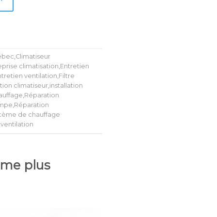
uébec
,
Climatiseur
eprise climatisation
,
Entretien
tretien ventilation
,
Filtre
ation climatiseur
,
installation
auffage
,
Réparation
ompe
,
Réparation
tème de chauffage
ventilation
lume plus