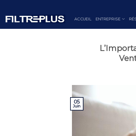
Skip
to
content
ACCUEIL
ENTREPRISE
RÉ
L’Importa
Vent
05
Juin