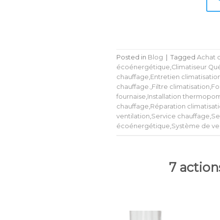
Posted in
Blog
|
Tagged
Achat c
écoénergétique
,
Climatiseur Q
chauffage
,
Entretien climatisatio
chauffage.
,
Filtre climatisation
,
Fo
fournaise
,
Installation thermop
chauffage
,
Réparation climatisat
ventilation
,
Service chauffage
,
Se
écoénergétique
,
Système de ven
7 action