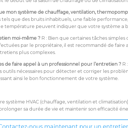
t le début de la saison de chauffage ou de climatisation
 que mon système de chauffage, ventilation, thermopompe 
s tels que des bruits inhabituels, une faible performance
 de température peuvent indiquer que votre système a be
tretien moi-même ?
R : Bien que certaines tâches simpl
ffectuées par le propriétaire, il est recommandé de faire
ntretiens plus complexes.
es de faire appel à un professionnel pour l’entretien ?
R :
s outils nécessaires pour détecter et corriger les problè
issant ainsi le bon fonctionnement de votre système.
tre système HVAC (chauffage, ventilation et climatisation)
rolonger sa durée de vie et maintenir son efficacité én
Contactez-nous maintenant pour un entretie