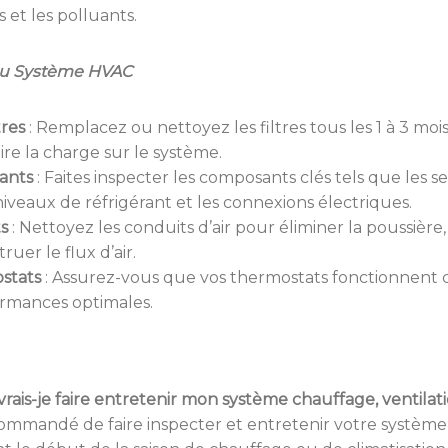
 et les polluants.
 du Système HVAC
res
:
Remplacez ou nettoyez les filtres tous les 1 à 3 m
uire la charge sur le système.
ants
:
Faites inspecter les composants clés tels que les s
iveaux de réfrigérant et les connexions électriques.
s
:
Nettoyez les conduits d’air pour éliminer la poussière, 
uer le flux d’air.
ostats
:
Assurez-vous que vos thermostats fonctionnent 
ormances optimales.
vrais-je faire entretenir mon système chauffage, ventil
ecommandé de faire inspecter et entretenir votre systèm