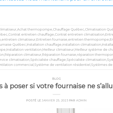
limatiseur
,
Achat thermopompe
,
Chauffage Québec
,
Climatisation Q
uébec
,
Contrat entretien chauffage
,
Contrat entretien climatisation
,
Entr
n
,
entretien climatiseur
,
Entretien fournaise
,
entretien thermopompe
,
En
urnaise Québec
,
Installation chauffage
,
installation climatisation
,
Install
ompe
,
Installation ventilation
,
Meilleur climatiseur
,
Meilleur système de ch
ion
,
Réparation climatiseur
,
Réparation fournaise
,
réparation thermop
rvice climatisation
,
Spécialiste chauffage
,
Spécialiste climatisation
,
Sys
tilation commercial
,
Système de ventilation résidentiel
,
Systèmes de 
BLOG
s à poser si votre fournaise ne s’al
POSTÉ LE
JANVIER 25, 2023
PAR
ADMIN