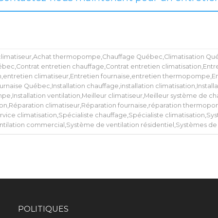
limatiseur
,
Achat thermopompe
,
Chauffage Québec
,
Climatisation Q
uébec
,
Contrat entretien chauffage
,
Contrat entretien climatisation
,
Entr
n
,
entretien climatiseur
,
Entretien fournaise
,
entretien thermopompe
,
En
urnaise Québec
,
Installation chauffage
,
installation climatisation
,
Install
ompe
,
Installation ventilation
,
Meilleur climatiseur
,
Meilleur système de ch
ion
,
Réparation climatiseur
,
Réparation fournaise
,
réparation thermop
rvice climatisation
,
Spécialiste chauffage
,
Spécialiste climatisation
,
Sys
tilation commercial
,
Système de ventilation résidentiel
,
Systèmes de 
POLITIQUES