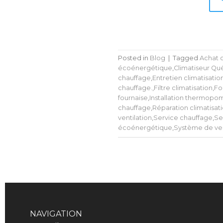
Posted in
Blog
|
Tagged
Achat c
écoénergétique
,
Climatiseur Q
chauffage
,
Entretien climatisatio
chauffage.
,
Filtre climatisation
,
Fo
fournaise
,
Installation thermop
chauffage
,
Réparation climatisat
ventilation
,
Service chauffage
,
Se
écoénergétique
,
Système de ven
NAVIGATION