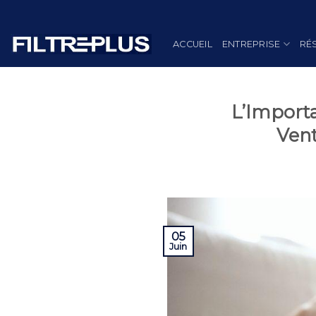
Skip
to
content
ACCUEIL
ENTREPRISE
RÉ
L’Importa
Vent
05
Juin