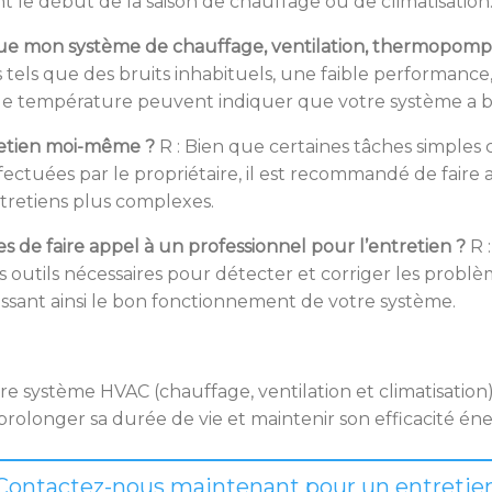
t le début de la saison de chauffage ou de climatisation
 que mon système de chauffage, ventilation, thermopompe 
s tels que des bruits inhabituels, une faible performance
 de température peuvent indiquer que votre système a be
tretien moi-même ?
R : Bien que certaines tâches simpl
ffectuées par le propriétaire, il est recommandé de faire
ntretiens plus complexes.
es de faire appel à un professionnel pour l’entretien ?
R :
s outils nécessaires pour détecter et corriger les problè
issant ainsi le bon fonctionnement de votre système.
tre système HVAC (chauffage, ventilation et climatisation)
rolonger sa durée de vie et maintenir son efficacité én
Contactez-nous maintenant pour un entretie