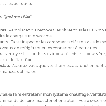
 et les polluants.
 du Système HVAC
res
:
Remplacez ou nettoyez les filtres tous les 1 à 3 m
uire la charge sur le système.
ants
:
Faites inspecter les composants clés tels que les s
iveaux de réfrigérant et les connexions électriques.
s
:
Nettoyez les conduits d’air pour éliminer la poussière, 
uer le flux d’air.
ostats
:
Assurez-vous que vos thermostats fonctionnent 
ormances optimales.
vrais-je faire entretenir mon système chauffage, ventil
ecommandé de faire inspecter et entretenir votre systèm