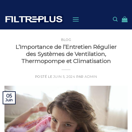
Skip
to
content
BLOG
L’Importance de l’Entretien Régulier
des Systèmes de Ventilation,
Thermopompe et Climatisation
POSTÉ LE
JUIN 5, 2024
PAR
ADMIN
05
Juin