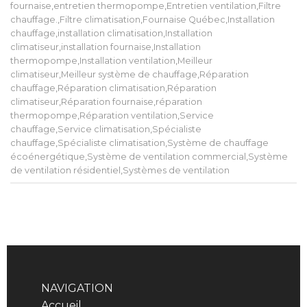
fournaise
,
entretien thermopompe
,
Entretien ventilation
,
Filtre
chauffage.
,
Filtre climatisation
,
Fournaise Québec
,
Installation
chauffage
,
installation climatisation
,
Installation
climatiseur
,
installation fournaise
,
Installation
thermopompe
,
Installation ventilation
,
Meilleur
climatiseur
,
Meilleur système de chauffage
,
Réparation
chauffage
,
Réparation climatisation
,
Réparation
climatiseur
,
Réparation fournaise
,
réparation
thermopompe
,
Réparation ventilation
,
Service
chauffage
,
Service climatisation
,
Spécialiste
chauffage
,
Spécialiste climatisation
,
Système de chauffage
écoénergétique
,
Système de ventilation commercial
,
Système
de ventilation résidentiel
,
Systèmes de ventilation
NAVIGATION
Accueil