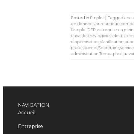
Posted in
Emploi
|
Tagged
accu
de données
,
bureautique
,
compét
l'emploi
,
DEP
,
entreprise en plein
travail
,
lettres
,
logiciels de traite
d'optimisation
,
planification
,
prior
professionnel
,
Secrétaire
,
service
administration
,
Temps plein
,
trava
NAVIGATION
Accueil
Entreprise