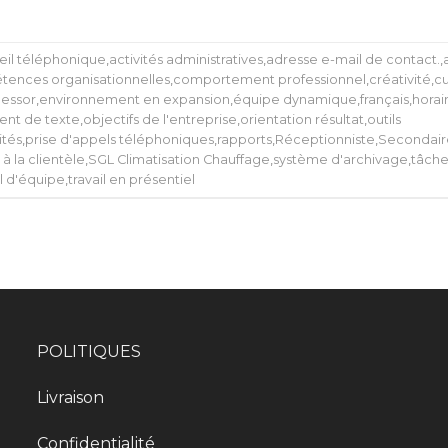
eil téléphonique
,
activités administratives
,
adresse e-mail de contact.
,
ences organisationnelles
,
comportement professionnel
,
créativité
,
cu
 essor
,
environnement en expansion
,
équipe dynamique
,
français
,
horair
ment de texte
,
objectifs de l'entreprise
,
orientation résultat
,
outils
ités
,
prise d'appels téléphoniques
,
rapports
,
Réceptionniste
,
Secondair
 à la clientèle
,
SGL Climatisation Chauffage
,
système d'archivage
,
tâche
il d'équipe
,
travail en présentiel
POLITIQUES
Livraison
Confidentialité