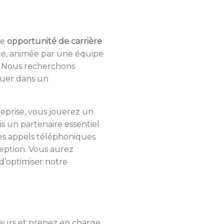
ne
opportunité de carrière
nce, animée par une équipe
le. Nous recherchons
luer dans un
reprise, vous jouerez un
s un partenaire essentiel
 les appels téléphoniques
ception. Vous aurez
 d’optimiser notre
eurs et prenez en charge