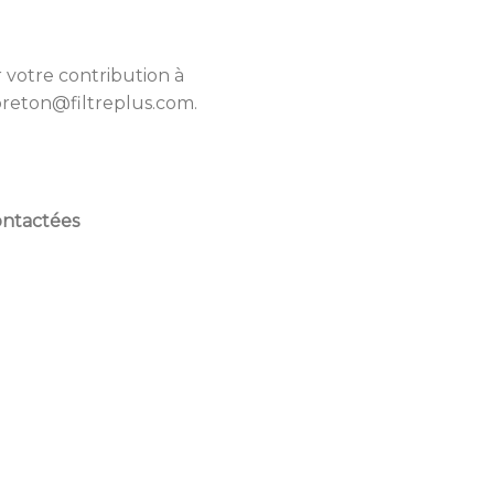
r votre contribution à
breton@filtreplus.com.
ontactées