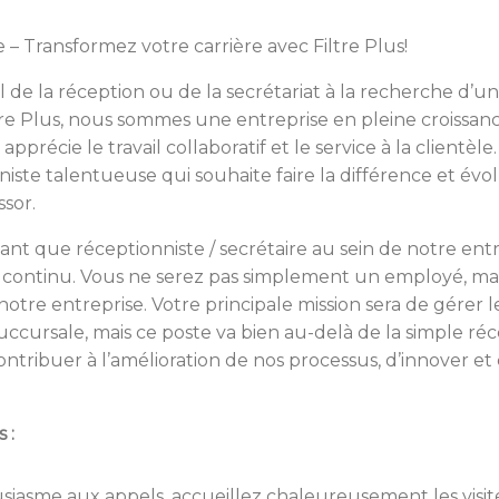
 – Transformez votre carrière avec Filtre Plus!
 de la réception ou de la secrétariat à la recherche d’u
tre Plus, nous sommes une entreprise en pleine croissa
pprécie le travail collaboratif et le service à la clientè
iste talentueuse qui souhaite faire la différence et évo
sor.
ant que réceptionniste / secrétaire au sein de notre ent
s continu. Vous ne serez pas simplement un employé, mai
notre entreprise. Votre principale mission sera de gérer
 succursale, mais ce poste va bien au-delà de la simple ré
ntribuer à l’amélioration de nos processus, d’innover et
 :
asme aux appels, accueillez chaleureusement les visit