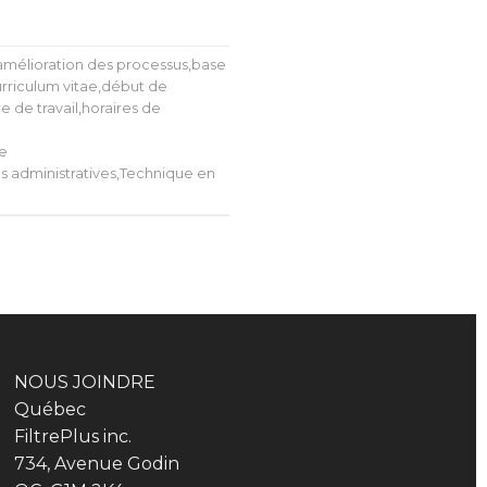
amélioration des processus
,
base
rriculum vitae
,
début de
e de travail
,
horaires de
e
s administratives
,
Technique en
NOUS JOINDRE
Québec
FiltrePlus inc.
734, Avenue Godin